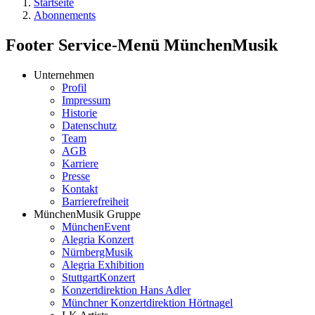
Startseite
Abonnements
Footer Service-Menü MünchenMusik
Unternehmen
Profil
Impressum
Historie
Datenschutz
Team
AGB
Karriere
Presse
Kontakt
Barrierefreiheit
MünchenMusik Gruppe
MünchenEvent
Alegria Konzert
NürnbergMusik
Alegria Exhibition
StuttgartKonzert
Konzertdirektion Hans Adler
Münchner Konzertdirektion Hörtnagel