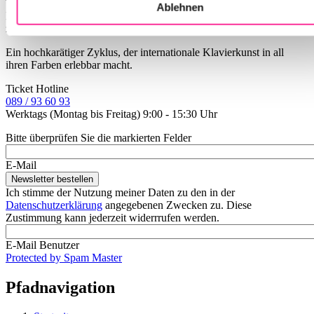
Tiefe, mitreißende Virtuosität und ganz persönliche
Ablehnen
Klanghandschriften entfalten sich in facettenreichen Programmen
zwischen Intimität und großer Geste.
Ein hochkarätiger Zyklus, der internationale Klavierkunst in all
ihren Farben erlebbar macht.
Ticket Hotline
089 / 93 60 93
Werktags (Montag bis Freitag) 9:00 - 15:30 Uhr
Bitte überprüfen Sie die markierten Felder
E-Mail
Ich stimme der Nutzung meiner Daten zu den in der
Datenschutzerklärung
angegebenen Zwecken zu. Diese
Zustimmung kann jederzeit widerrrufen werden.
E-Mail Benutzer
Protected by Spam Master
Pfadnavigation