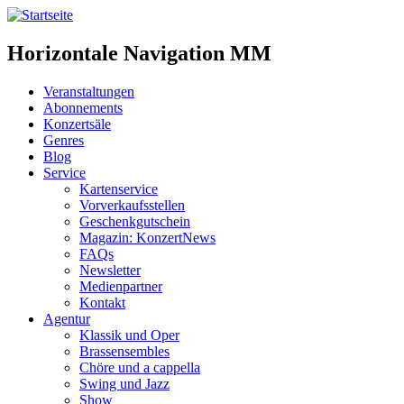
Horizontale Navigation MM
Veranstaltungen
Abonnements
Konzertsäle
Genres
Blog
Service
Kartenservice
Vorverkaufsstellen
Geschenkgutschein
Magazin: KonzertNews
FAQs
Newsletter
Medienpartner
Kontakt
Agentur
Klassik und Oper
Brassensembles
Chöre und a cappella
Swing und Jazz
Show