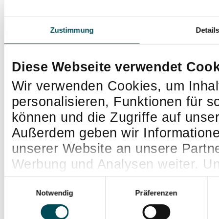
Zustimmung
Detail
Diese Webseite verwendet Cook
Wir verwenden Cookies, um Inhal
personalisieren, Funktionen für s
können und die Zugriffe auf unse
Außerdem geben wir Informatione
unserer Website an unsere Partne
Werbung und Analysen weiter. Un
Informationen möglicherweise mi
Einwilligungsauswahl
die Sie ihnen bereitgestellt habe
Notwendig
Präferenzen
Nutzung der Dienste gesammelt h