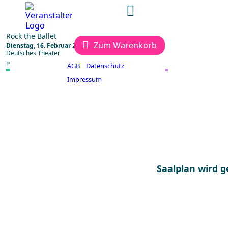
Rock the Ballet
Zum Warenkorb
Dienstag, 16. Februar 2027, 19:30 Uhr
Deutsches Theater
Preise €:
AGB
Datenschutz
89
79
69
Impressum
Alle Preise inkl. Vorverkaufsgebühr
zzgl.:
1 € Systemgebühr pro online bestelltem Ticket.
Einmalig 4 € Bearbeitungsgebühr pro Bestellung.
Saalplanbuchung
Bestplatzbuchung
Saalplan wird g